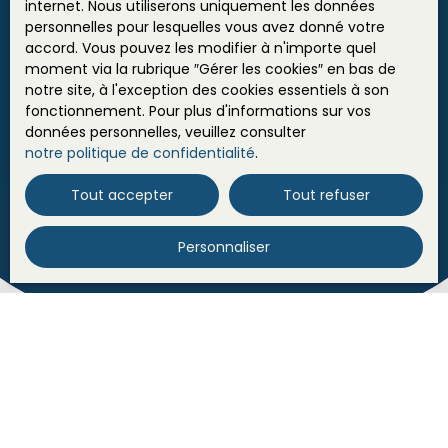
internet. Nous utiliserons uniquement les données
personnelles pour lesquelles vous avez donné votre
accord. Vous pouvez les modifier à n'importe quel
QUARTIER SAINT OUEN
moment via la rubrique ″Gérer les cookies″ en bas de
8
pièces
205.72
m²
Caen 14000
notre site, à l'exception des cookies essentiels à son
fonctionnement. Pour plus d'informations sur vos
LA VOILE IMMOBILIER vous propose à Caen dans
données personnelles, veuillez consulter
une impasse au calme au coeur d'un quartier
notre politique de confidentialité
.
résidentiel recherché cette maison d'environ
205m² sur sous sol proposant: -Au RDC: une
Tout accepter
Tout refuser
entrée avec dégagement desservant une cuisine
aménagée équipée indépendante, une belle pièce
Personnaliser
de vie lumineuse avec cheminée,
séjour/salon/salle à manger, un espace nuit avec
2 chambres, SDE et WC... accés au garage accolé
-A l'étage: un palier mezzanine, 4 belles chambres,
un dressing, une SDB et un WC. Un jardin paysagé
idéalement exposé d'environ 700m²... Les
informations sur les risques auxquels ce bien est
exposé sont disponibles sur le site Géorisques :
www. georisques. gouv. fr
Vous ne trouvez pas