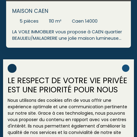
risques auxquels ce bien est exposé sont
MAISON CAEN
disponibles sur le site Géorisques : www.
georisques. gouv. fr.
5
pièces
110
m²
Caen 14000
LA VOILE IMMOBILIER vous propose à CAEN quartier
BEAULIEU/MALADRERIE une jolie maison lumineuse
rénovée (sauf sdb) comprenant une entrée avec
placards donnant sur une belle pièce de vie avec
cuisine ouverte, une véranda isolée, un wc. A
l'étage un couloir desservant 3 chambres, une
salle de bains avec baignoire et douche et un wc,
plusieurs rangements et un accès balcon Un
LE RESPECT DE VOTRE VIE PRIVÉE
garage, un sous sol et un jardin complètent ce
EST UNE PRIORITÉ POUR NOUS
bien situé à deux pas des commerces et écoles.
Les informations sur les risques auxquels ce bien
Nous utilisons des cookies afin de vous offrir une
est exposé sont disponibles sur le site Géorisques
expérience optimale et une communication pertinente
: www. georisques. gouv. fr
sur notre site. Grace à ces technologies, nous pouvons
vous proposer du contenu en rapport avec vos centres
d'intérêt. Ils nous permettent également d'améliorer la
860 000
€
qualité de nos services et la convivialité de notre site