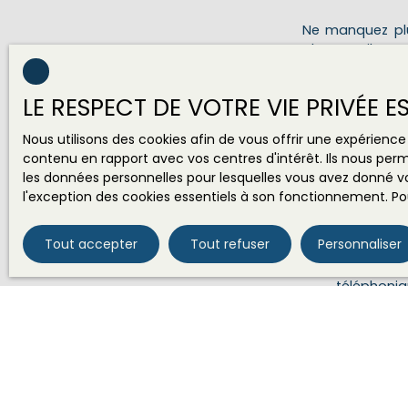
Ne manquez plu
alerte mail !
Prénom
LE RESPECT DE VOTRE VIE PRIVÉE 
Type d'offre
Nous utilisons des cookies afin de vous offrir une expérien
Vente
contenu en rapport avec vos centres d'intérêt. Ils nous perm
les données personnelles pour lesquelles vous avez donné vo
Surface min 
l'exception des cookies essentiels à son fonctionnement. Pou
J'accepte 
Tout accepter
Tout refuser
Personnaliser
ne souhait
pouvez vou
téléphoniqu
www.blocte
Société Wor
Pour en sav
notre
polit