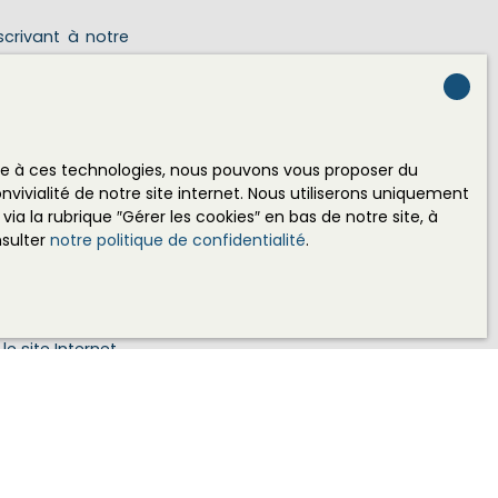
crivant à notre
éphone
get max (€)
ace à ces technologies, nous pouvons vous proposer du
vivialité de notre site internet. Nous utiliserons uniquement
 la rubrique ″Gérer les cookies″ en bas de notre site, à
nsulter
notre politique de confidentialité
.
 RGPD. Si vous
éphonique, vous
age
e site Internet
ez consulter