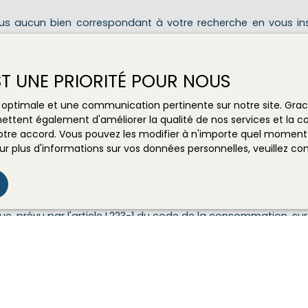
s aucun bien correspondant à votre recherche en vous ins
Nom
Email
Tél
EST UNE PRIORITÉ POUR NOUS
Type de bien
Localisation
Bud
ce optimale et une communication pertinente sur notre site. Gr
Droit au bail
ettent également d'améliorer la qualité de nos services et la con
tre accord. Vous pouvez les modifier à n'importe quel moment via
(m²)
r plus d'informations sur vos données personnelles, veuillez co
le traitement de mes données personnelles conformément au
ez pas faire l'objet de prospection commerciale par voie tél
s inscrire gratuitement sur la liste d'opposition au démarch
e, prévu par l'article L223-1 du code de la consommation, sur l
l.gouv.fr ou par courrier adressé à :
ldline, Service Bloctel, CS 61311, 41013 BLOIS CEDEX.
oir plus sur le traitement de vos données personnelles, veuill
ique de confidentialité
.