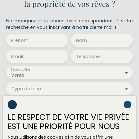
la propriété de vos rêves ?
Ne manquez plus aucun bien correspondant à votre
recherche en vous inscrivant à notre alerte mail !
Prénom
Nom
Email
Téléphone
Type d'offre
Vente
Type de bien
Localisation
LE RESPECT DE VOTRE VIE PRIVÉE
Budget max (€)
EST UNE PRIORITÉ POUR NOUS
Surface min (m²)
Nous utilisons des cookies afin de vous offrir une