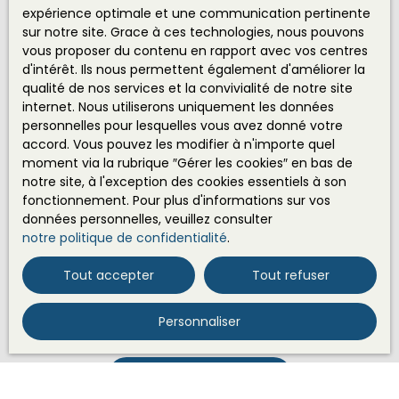
expérience optimale et une communication pertinente
sur notre site. Grace à ces technologies, nous pouvons
J'accepte le traitement de mes données
vous proposer du contenu en rapport avec vos centres
personnelles conformément au RGPD. Si vous ne
d'intérêt. Ils nous permettent également d'améliorer la
souhaitez pas faire l'objet de prospection
qualité de nos services et la convivialité de notre site
commerciale par voie téléphonique, vous pouvez
internet. Nous utiliserons uniquement les données
vous inscrire gratuitement sur la liste d'opposition
personnelles pour lesquelles vous avez donné votre
au démarchage téléphonique, prévu par l'article
accord. Vous pouvez les modifier à n'importe quel
L223-1 du code de la consommation, sur le site
moment via la rubrique ″Gérer les cookies″ en bas de
Internet www.bloctel.gouv.fr ou par courrier
notre site, à l'exception des cookies essentiels à son
adressé à :
fonctionnement. Pour plus d'informations sur vos
données personnelles, veuillez consulter
Société Worldline, Service Bloctel, CS 61311, 41013
notre politique de confidentialité
.
BLOIS CEDEX.
Tout accepter
Tout refuser
Pour en savoir plus sur le traitement de vos
données personnelles, veuillez consulter notre
politique de confidentialité
.
Personnaliser
Recevoir des annonces